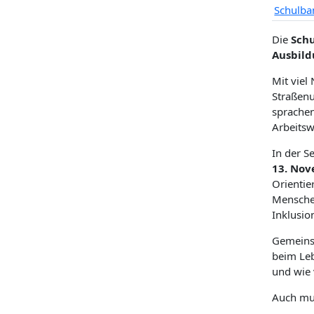
Schulb
Die
Sch
Ausbild
Mit viel
Straßenu
sprachen
Arbeitsw
In der S
13. Nov
Orientie
Menschen
Inklusio
Gemein
beim Leb
und wie 
Auch mu