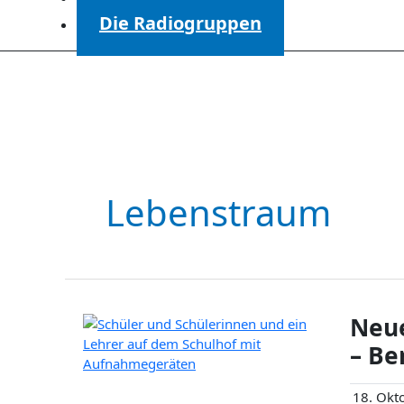
Die Radiogruppen
Lebenstraum
Neue
– Be
18. Okt