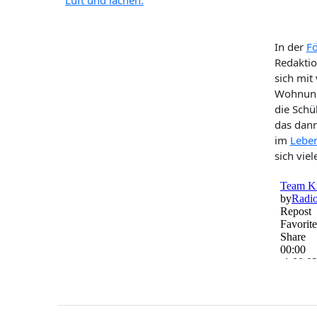
In der
Fö
Redaktio
sich mit
Wohnung
die Schü
das dann
im
Leben
sich vie