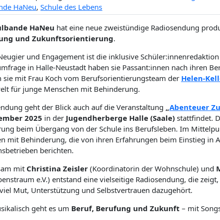
ande HaNeu
,
Schule des Lebens
ulbande HaNeu
hat eine neue zweistündige Radiosendung produz
ung und Zukunftsorientierung
.
 Neugier und Engagement ist die inklusive Schüler:innenredakti
mfrage in Halle-Neustadt haben sie Passant:innen nach ihren 
 sie mit Frau Koch vom Berufsorientierungsteam der
Helen-Kell
elt für junge Menschen mit Behinderung.
endung geht der Blick auch auf die Veranstaltung
„
Abenteuer Zu
ember 2025
in der
Jugendherberge Halle (Saale)
stattfindet. 
rung beim Übergang von der Schule ins Berufsleben. Im Mittelpu
 mit Behinderung, die von ihren Erfahrungen beim Einstieg in Au
nsbetrieben berichten.
sam mit
Christina Zeisler
(Koordinatorin der Wohnschule) und
M
enstraum e.V.) entstand eine vielseitige Radiosendung, die zeigt,
viel Mut, Unterstützung und Selbstvertrauen dazugehört.
sikalisch geht es um
Beruf, Berufung und Zukunft
– mit Songs