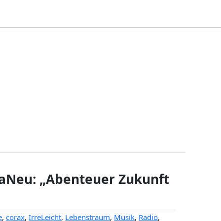
aNeu: „Abenteuer Zukunft
e
,
corax
,
IrreLeicht
,
Lebenstraum
,
Musik
,
Radio
,