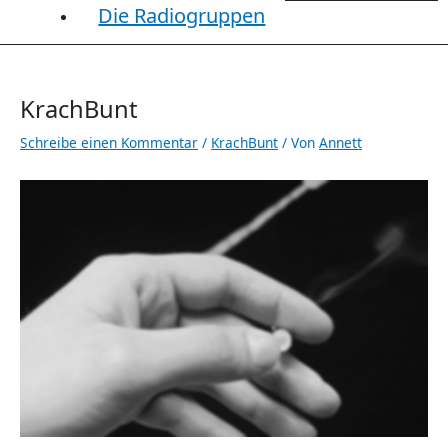
Die Radiogruppen
KrachBunt
Schreibe einen Kommentar
/
KrachBunt
/ Von
Annett