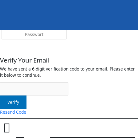
Menü
irreleicht.de
Anmelden
Verify Your Email
We have sent a 6-digit verification code to your email. Please enter
it below to continue.
Verify
Resend Code