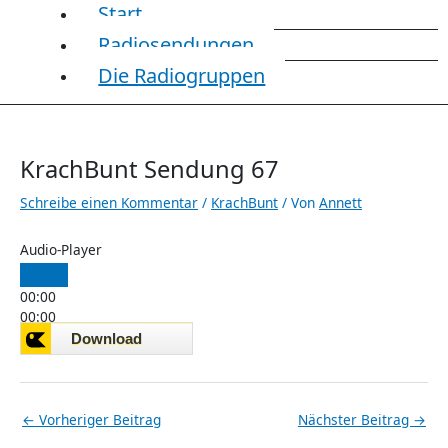
Start
Radiosendungen
Die Radiogruppen
KrachBunt Sendung 67
Schreibe einen Kommentar
/
KrachBunt
/ Von
Annett
Audio-Player
00:00
00:00
00:00
←
Vorheriger Beitrag
Nächster Beitrag
→