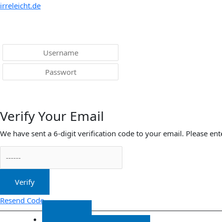
Menü
irreleicht.de
Anmelden
Verify Your Email
We have sent a 6-digit verification code to your email. Please ent
Verify
Resend Code
Start