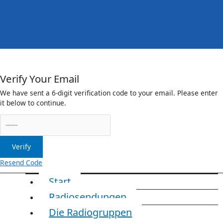
Menü
irreleicht.de
Anmelden
Verify Your Email
We have sent a 6-digit verification code to your email. Please enter
it below to continue.
Verify
Resend Code
Start
Radiosendungen
Die Radiogruppen