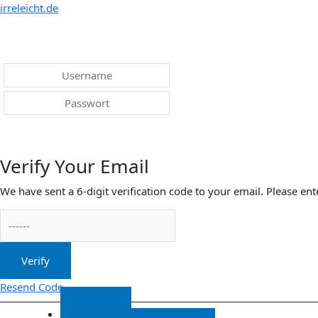
Menü
irreleicht.de
Anmelden
Verify Your Email
We have sent a 6-digit verification code to your email. Please ent
Verify
Resend Code
Start