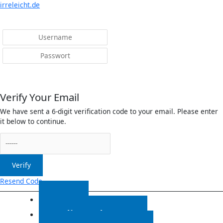
Menü
irreleicht.de
Anmelden
Verify Your Email
We have sent a 6-digit verification code to your email. Please enter
it below to continue.
Verify
Resend Code
Start
Radiosendungen