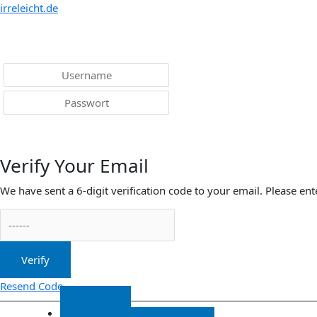
Menü
irreleicht.de
Anmelden
Verify Your Email
We have sent a 6-digit verification code to your email. Please ent
Verify
Resend Code
Start