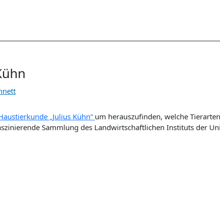
Kühn
nnett
austierkunde „Julius Kühn“
um herauszufinden, welche Tierart
faszinierende Sammlung des Landwirtschaftlichen Instituts der Uni