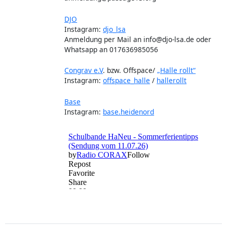
DJO
Instagram:
djo_lsa
Anmeldung per Mail an info@djo-lsa.de oder
Whatsapp an 017636985056
Congrav e.V
. bzw. Offspace/
„Halle rollt“
Instagram:
offspace_halle
/
hallerollt
Base
Instagram:
base.heidenord