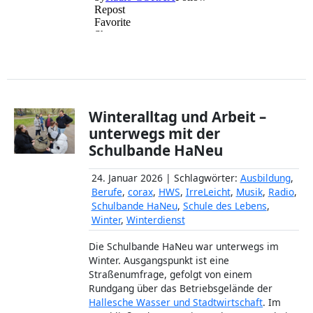
Winteralltag und Arbeit –
unterwegs mit der
Schulbande HaNeu
24. Januar 2026 | Schlagwörter:
Ausbildung
,
Berufe
,
corax
,
HWS
,
IrreLeicht
,
Musik
,
Radio
,
Schulbande HaNeu
,
Schule des Lebens
,
Winter
,
Winterdienst
Die Schulbande HaNeu war unterwegs im
Winter. Ausgangspunkt ist eine
Straßenumfrage, gefolgt von einem
Rundgang über das Betriebsgelände der
Hallesche Wasser und Stadtwirtschaft
. Im