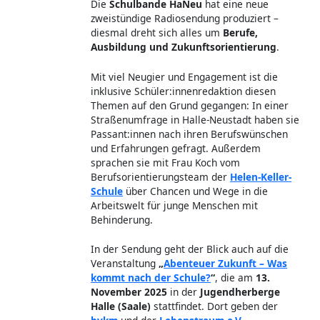
Themen auf den Grund gegangen: In einer
Straßenumfrage in Halle-Neustadt haben sie
Passant:innen nach ihren Berufswünschen
und Erfahrungen gefragt. Außerdem
sprachen sie mit Frau Koch vom
Berufsorientierungsteam der
Helen-Keller-
Schule
über Chancen und Wege in die
Arbeitswelt für junge Menschen mit
Behinderung.
In der Sendung geht der Blick auch auf die
Veranstaltung
„
Abenteuer Zukunft – Was
kommt nach der Schule?
“
, die am
13.
November 2025
in der
Jugendherberge
Halle (Saale)
stattfindet. Dort geben der
bvkm
und der
Lebenstraum e.V.
Orientierung beim Übergang von der Schule
ins Berufsleben. Im Mittelpunkt stehen echte
Lebensgeschichten junger Menschen mit
Behinderung, die von ihren Erfahrungen beim
Einstieg in Ausbildung, Freiwilligendienst
oder Inklusionsbetrieben berichten.