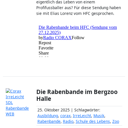
Die Rabenbande im Bergzoo
Halle
25. Oktober 2025 | Schlagwörter:
Ausbildung
,
corax
,
IrreLeicht
,
Musik
,
Rabenbande
,
Radio
,
Schule des Lebens
,
Zoo
Die Rabenbande war zu Besuch im
Bergzoo
Halle
und sprach mit dem Vogelkurator und
Ausbildungsleiter Michael Merker. Das
Interview entstand während eines Rundgangs
quer durch den Zoo – vom Elefantenhaus
über das Reptilienhaus und die Affenanlage