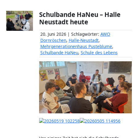
Schulbande HaNeu – Halle
Neustadt heute
20. Juni 2026 | Schlagwörter:
AWO
Dornröschen
,
Halle-Neustadt
,
Mehrgenerationenhaus Pusteblume
,
Schulbande HaNeu
,
Schule des Lebens