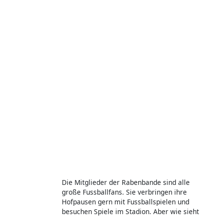
Die Mitglieder der Rabenbande sind alle
große Fussballfans. Sie verbringen ihre
Hofpausen gern mit Fussballspielen und
besuchen Spiele im Stadion. Aber wie sieht
eigentlich das Leben von einem
Profifussballer aus? Für diese Sendung haben
sie mit Elias Lorenz vom HFC gesprochen.