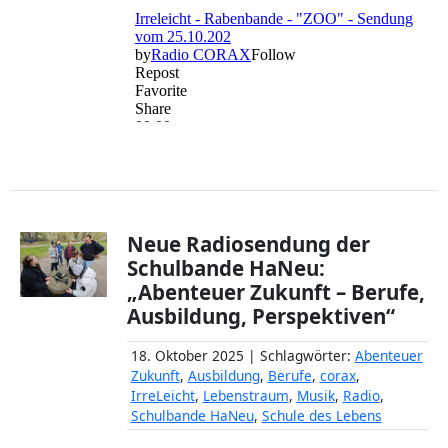
Neue Radiosendung der
Schulbande HaNeu:
„Abenteuer Zukunft – Berufe,
Ausbildung, Perspektiven“
18. Oktober 2025 | Schlagwörter:
Abenteuer
Zukunft
,
Ausbildung
,
Berufe
,
corax
,
IrreLeicht
,
Lebenstraum
,
Musik
,
Radio
,
Schulbande HaNeu
,
Schule des Lebens
Die
Schulbande HaNeu
hat eine neue
zweistündige Radiosendung produziert –
diesmal dreht sich alles um
Berufe,
Ausbildung und Zukunftsorientierung
.
Mit viel Neugier und Engagement ist die
inklusive Schüler:innenredaktion diesen