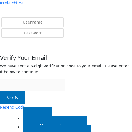
Menü
irreleicht.de
Anmelden
Verify Your Email
We have sent a 6-digit verification code to your email. Please enter
it below to continue.
Verify
Resend Code
Start
Radiosendungen