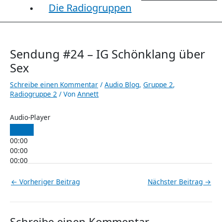
Die Radiogruppen
Sendung #24 – IG Schönklang über
Sex
Schreibe einen Kommentar
/
Audio Blog
,
Gruppe 2
,
Radiogruppe 2
/ Von
Annett
Audio-Player
00:00
00:00
00:00
←
Vorheriger Beitrag
Nächster Beitrag
→
Schreibe einen Kommentar