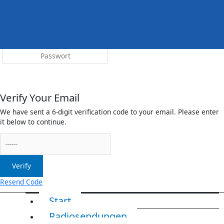
Menü
irreleicht.de
Anmelden
Verify Your Email
We have sent a 6-digit verification code to your email. Please enter
it below to continue.
Verify
Resend Code
Start
Radiosendungen