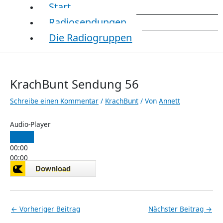
Start
Radiosendungen
Die Radiogruppen
KrachBunt Sendung 56
Schreibe einen Kommentar
/
KrachBunt
/ Von
Annett
Audio-Player
00:00
00:00
00:00
←
Vorheriger Beitrag
Nächster Beitrag
→