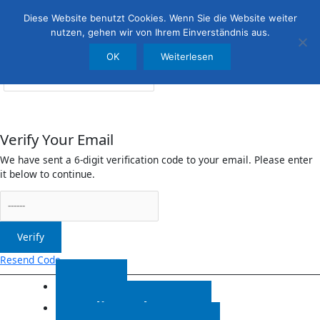
Menü
irreleicht.de
Diese Website benutzt Cookies. Wenn Sie die Website weiter
nutzen, gehen wir von Ihrem Einverständnis aus.
OK
Weiterlesen
Anmelden
Verify Your Email
We have sent a 6-digit verification code to your email. Please enter
it below to continue.
Verify
Resend Code
Start
Radiosendungen