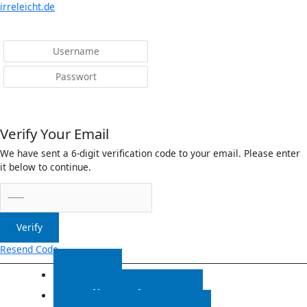
Menü
irreleicht.de
Anmelden
Verify Your Email
We have sent a 6-digit verification code to your email. Please enter
it below to continue.
Verify
Resend Code
Start
Radiosendungen