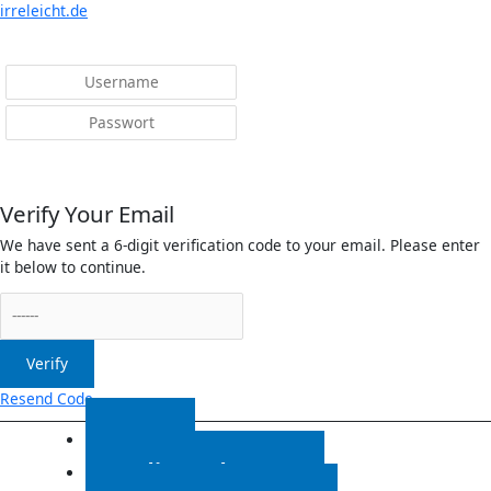
Menü
irreleicht.de
Anmelden
Verify Your Email
We have sent a 6-digit verification code to your email. Please enter
it below to continue.
Verify
Resend Code
Start
Radiosendungen