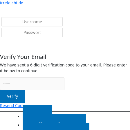
Menü
irreleicht.de
Anmelden
Verify Your Email
We have sent a 6-digit verification code to your email. Please enter
it below to continue.
Verify
Resend Code
Start
Radiosendungen