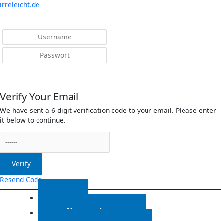
Menü
irreleicht.de
Anmelden
Verify Your Email
We have sent a 6-digit verification code to your email. Please enter
it below to continue.
Verify
Resend Code
Start
Radiosendungen