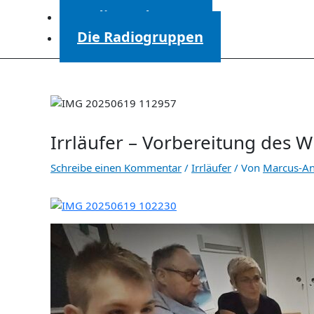
Radiosendungen
Die Radiogruppen
Irrläufer – Vorbereitung des W
Schreibe einen Kommentar
/
Irrläufer
/ Von
Marcus-A