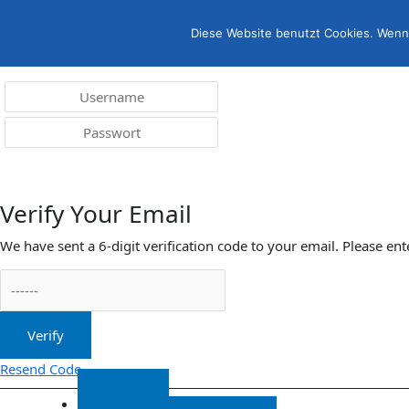
Menü
irreleicht.de
Diese Website benutzt Cookies. Wenn 
Anmelden
Verify Your Email
We have sent a 6-digit verification code to your email. Please ent
Verify
Resend Code
Start