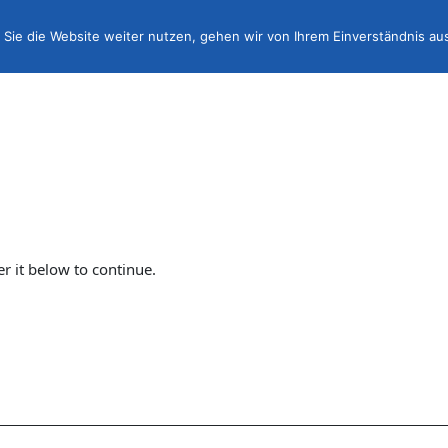
Sie die Website weiter nutzen, gehen wir von Ihrem Einverständnis au
er it below to continue.