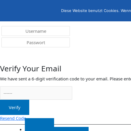
Menü
irreleicht.de
Diese Website benutzt Cookies. Wenn 
Anmelden
Verify Your Email
We have sent a 6-digit verification code to your email. Please ent
Verify
Resend Code
Start