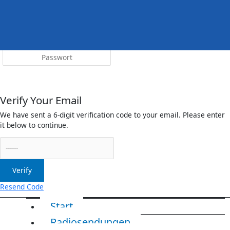
Menü
irreleicht.de
Anmelden
Verify Your Email
We have sent a 6-digit verification code to your email. Please enter
it below to continue.
Verify
Resend Code
Start
Radiosendungen