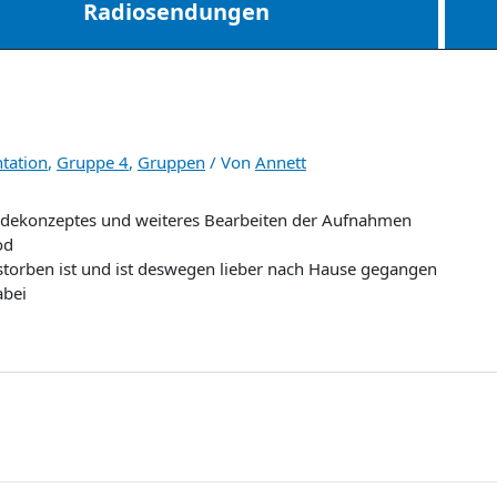
Radiosendungen
tation
,
Gruppe 4
,
Gruppen
/ Von
Annett
endekonzeptes und weiteres Bearbeiten der Aufnahmen
od
storben ist und ist deswegen lieber nach Hause gegangen
abei