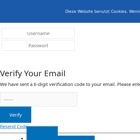
Menü
irreleicht.de
Diese Website benutzt Cookies. Wenn 
Anmelden
Verify Your Email
We have sent a 6-digit verification code to your email. Please ent
Verify
Resend Code
Start