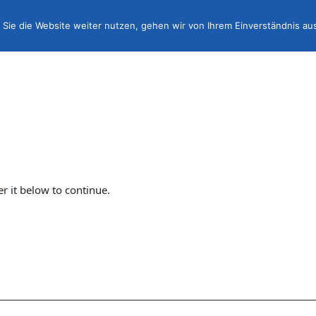
Sie die Website weiter nutzen, gehen wir von Ihrem Einverständnis au
er it below to continue.