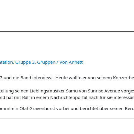
tation
,
Gruppe 3
,
Gruppen
/ Von
Annett
17 und die Band interviewt. Heute wollte er von seinem Konzert
stellung seinen Lieblingsmusiker Samu von Sunrise Avenue vorgest
nd hat mit Ralf in einem Nachrichtenportal nach für sie intere
kommt ein Olaf Gravenhorst vorbei und berichtet über seinen Beru