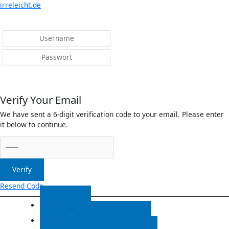
Menü
irreleicht.de
Anmelden
Verify Your Email
We have sent a 6-digit verification code to your email. Please enter
it below to continue.
Verify
Resend Code
Start
Radiosendungen