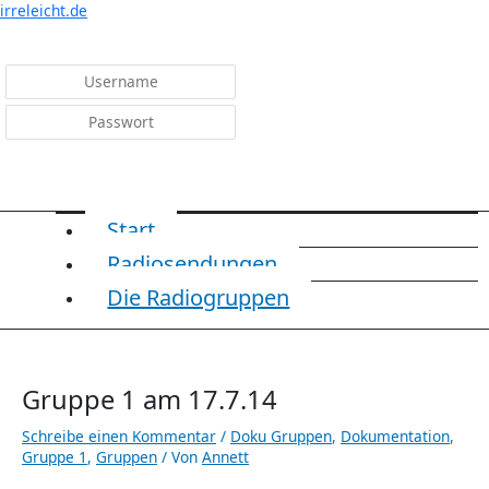
Menü
irreleicht.de
Anmelden
Start
Radiosendungen
Die Radiogruppen
Gruppe 1 am 17.7.14
Schreibe einen Kommentar
/
Doku Gruppen
,
Dokumentation
,
Gruppe 1
,
Gruppen
/ Von
Annett