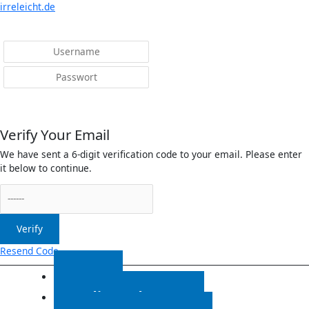
Menü
irreleicht.de
Anmelden
Verify Your Email
We have sent a 6-digit verification code to your email. Please enter
it below to continue.
Verify
Resend Code
Start
Radiosendungen