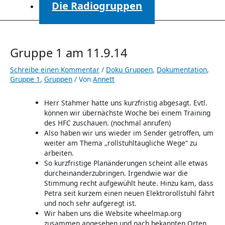
Die Radiogruppen
Gruppe 1 am 11.9.14
Schreibe einen Kommentar
/
Doku Gruppen
,
Dokumentation
,
Gruppe 1
,
Gruppen
/ Von
Annett
Herr Stahmer hatte uns kurzfristig abgesagt. Evtl.
können wir übernächste Woche bei einem Training
des HFC zuschauen. (nochmal anrufen)
Also haben wir uns wieder im Sender getroffen, um
weiter am Thema „rollstuhltaugliche Wege“ zu
arbeiten.
So kurzfristige Planänderungen scheint alle etwas
durcheinanderzubringen. Irgendwie war die
Stimmung recht aufgewühlt heute. Hinzu kam, dass
Petra seit kurzem einen neuen Elektrorollstuhl fährt
und noch sehr aufgeregt ist.
Wir haben uns die Website wheelmap.org
zusammen angesehen und nach bekannten Orten