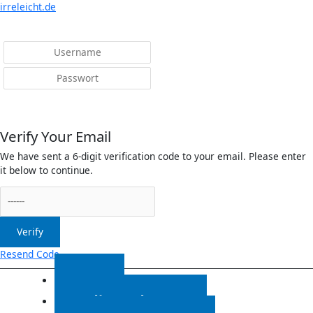
Menü
irreleicht.de
Anmelden
Verify Your Email
We have sent a 6-digit verification code to your email. Please enter
it below to continue.
Verify
Resend Code
Start
Radiosendungen