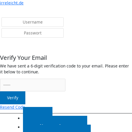
Menü
irreleicht.de
Anmelden
Verify Your Email
We have sent a 6-digit verification code to your email. Please enter
it below to continue.
Verify
Resend Code
Start
Radiosendungen