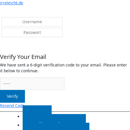
Menü
irreleicht.de
Anmelden
Verify Your Email
We have sent a 6-digit verification code to your email. Please enter
it below to continue.
Verify
Resend Code
Start
Radiosendungen