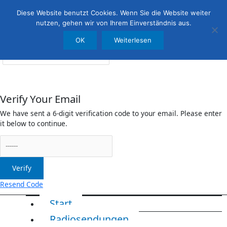
Menü
irreleicht.de
Diese Website benutzt Cookies. Wenn Sie die Website weiter
nutzen, gehen wir von Ihrem Einverständnis aus.
OK
Weiterlesen
Anmelden
Verify Your Email
We have sent a 6-digit verification code to your email. Please enter
it below to continue.
Verify
Resend Code
Start
Radiosendungen