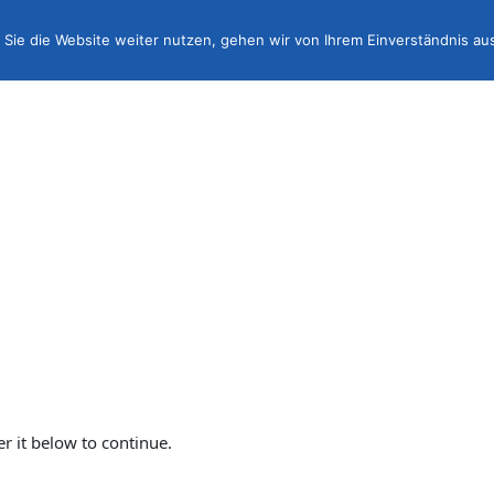
Sie die Website weiter nutzen, gehen wir von Ihrem Einverständnis au
er it below to continue.