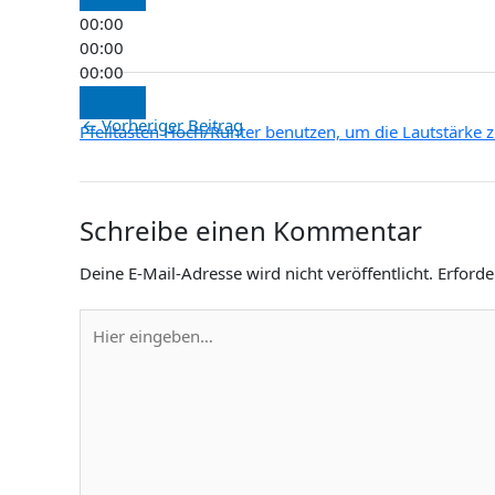
00:00
00:00
00:00
←
Vorheriger Beitrag
Pfeiltasten Hoch/Runter benutzen, um die Lautstärke z
Schreibe einen Kommentar
Deine E-Mail-Adresse wird nicht veröffentlicht.
Erforde
Hier
eingeben…