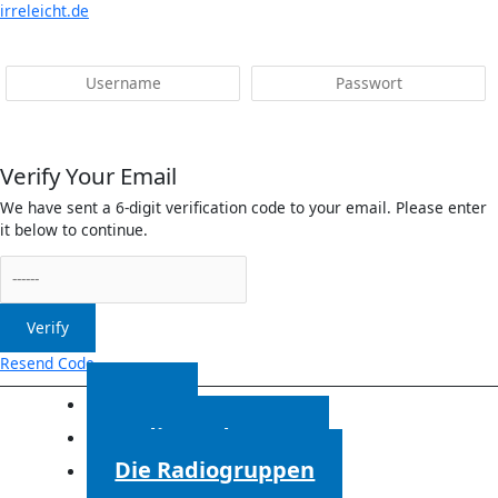
Menü
irreleicht.de
Anmelden
Verify Your Email
We have sent a 6-digit verification code to your email. Please enter
it below to continue.
Verify
Resend Code
Start
Radiosendungen
Die Radiogruppen