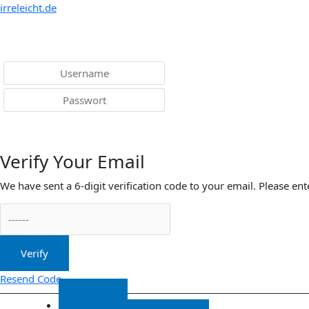
Menü
irreleicht.de
Anmelden
Verify Your Email
We have sent a 6-digit verification code to your email. Please ent
Verify
Resend Code
Start