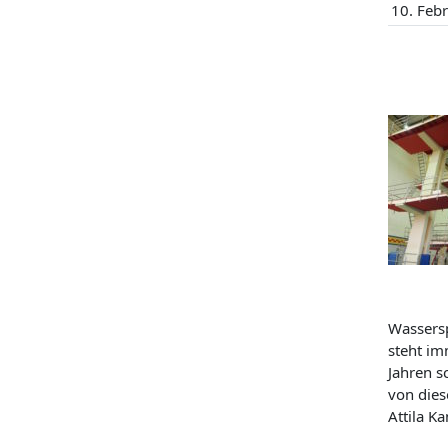
10. Feb
Wassersp
steht im
Jahren s
von dies
Attila Ka