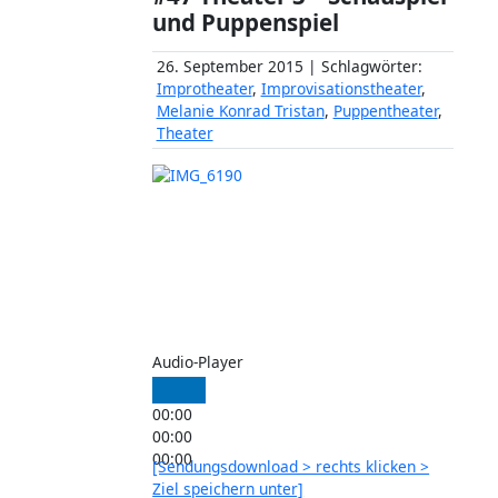
und Puppenspiel
26. September 2015 | Schlagwörter:
Improtheater
,
Improvisationstheater
,
Melanie Konrad Tristan
,
Puppentheater
,
Theater
Audio-Player
00:00
00:00
00:00
[Sendungsdownload > rechts klicken >
Ziel speichern unter]