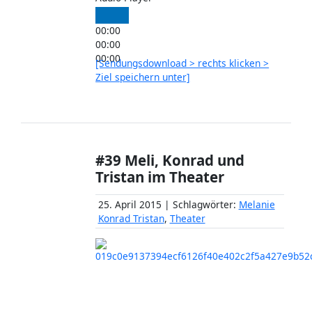
00:00
00:00
00:00
[Sendungsdownload > rechts klicken >
Ziel speichern unter]
#39 Meli, Konrad und
Tristan im Theater
25. April 2015 | Schlagwörter:
Melanie
Konrad Tristan
,
Theater