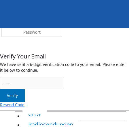
Menü
irreleicht.de
Anmelden
Verify Your Email
We have sent a 6-digit verification code to your email. Please enter
it below to continue.
Verify
Resend Code
Start
Radiosendungen