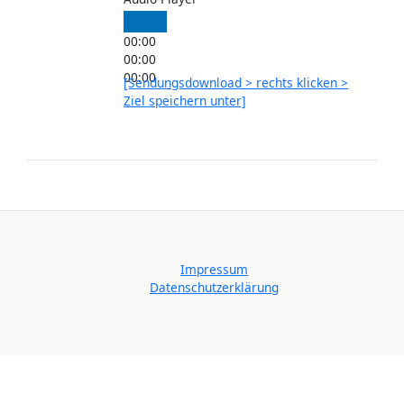
00:00
00:00
00:00
[Sendungsdownload > rechts klicken >
Ziel speichern unter]
Impressum
Datenschutzerklärung