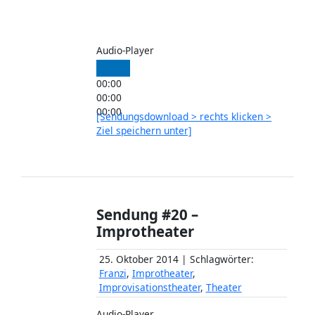
Audio-Player
00:00
00:00
00:00
[Sendungsdownload > rechts klicken >
Ziel speichern unter]
Sendung #20 –
Improtheater
25. Oktober 2014 | Schlagwörter:
Franzi
,
Improtheater
,
Improvisationstheater
,
Theater
Audio-Player