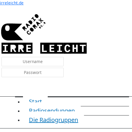
Menü
irreleicht.de
Anmelden
Start
Radiosendungen
Die Radiogruppen