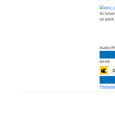
IG Schön
ist solc
Audio-Pl
00:00
00:00
00:00
Pfeiltas