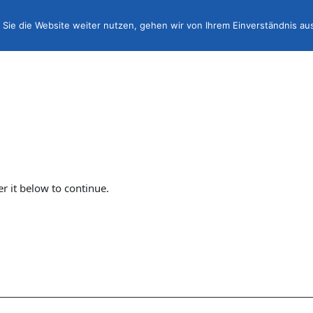
Sie die Website weiter nutzen, gehen wir von Ihrem Einverständnis au
er it below to continue.