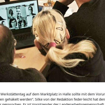
Werkstättentag auf dem Marktplatz in Halle sollte mit dem Vorur
en gehäkelt werden“. Silke von der Redaktion feder·leicht hat den
r gesprochen. Er ist Vorsitzender der Landesarbeitsgemeinschaft d