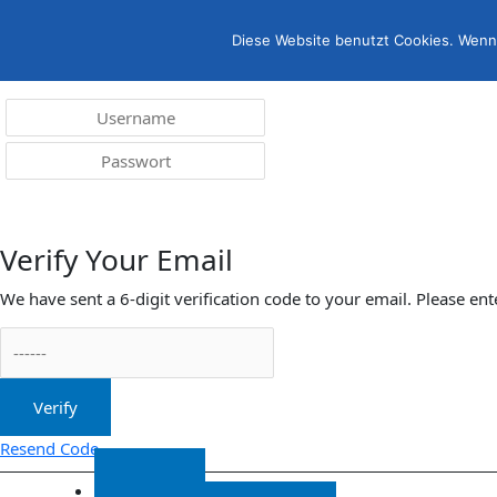
Menü
irreleicht.de
Diese Website benutzt Cookies. Wenn 
Anmelden
Verify Your Email
We have sent a 6-digit verification code to your email. Please ent
Verify
Resend Code
Start