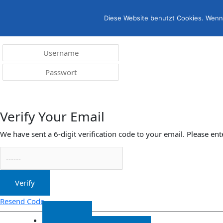
Menü
irreleicht.de
Diese Website benutzt Cookies. Wenn 
Anmelden
Verify Your Email
We have sent a 6-digit verification code to your email. Please ent
Verify
Resend Code
Start