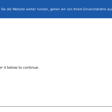
Sie die Website weiter nutzen, gehen wir von Ihrem Einverständnis au
er it below to continue.