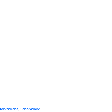
arktkirche
,
Schönklang