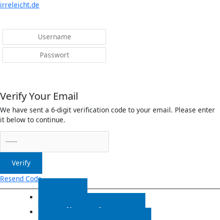
Menü
irreleicht.de
Anmelden
Verify Your Email
We have sent a 6-digit verification code to your email. Please enter
it below to continue.
Verify
Resend Code
Start
Radiosendungen