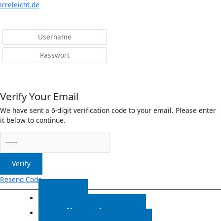
Menü
irreleicht.de
Anmelden
Verify Your Email
We have sent a 6-digit verification code to your email. Please enter
it below to continue.
Verify
Resend Code
Start
Radiosendungen