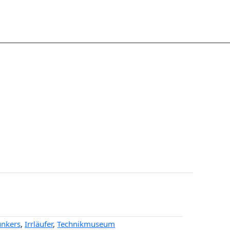
unkers
,
Irrläufer
,
Technikmuseum