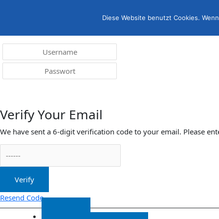
Menü
irreleicht.de
Diese Website benutzt Cookies. Wenn 
Anmelden
Verify Your Email
We have sent a 6-digit verification code to your email. Please ent
Verify
Resend Code
Start