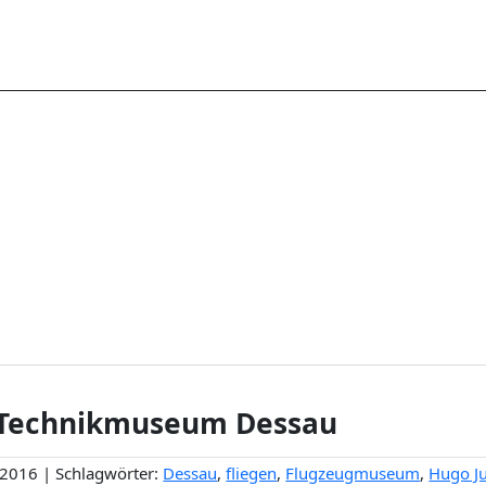
 Technikmuseum Dessau
i 2016 | Schlagwörter:
Dessau
,
fliegen
,
Flugzeugmuseum
,
Hugo J