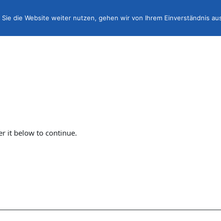
Sie die Website weiter nutzen, gehen wir von Ihrem Einverständnis au
er it below to continue.