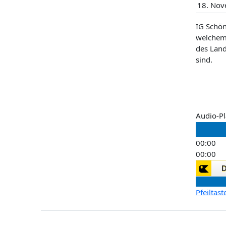
18. Nov
IG Schö
welchem 
des Landw
sind.
Audio-Pl
00:00
00:00
00:00
Pfeiltas