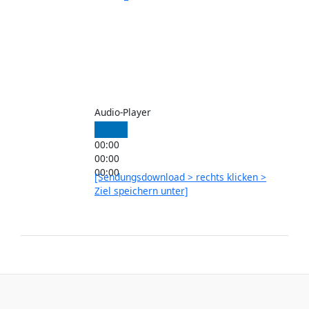
Audio-Player
00:00
00:00
00:00
[Sendungsdownload > rechts klicken >
Ziel speichern unter]