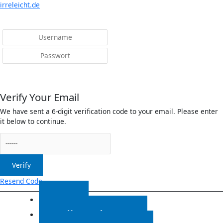
Menü
irreleicht.de
Anmelden
Verify Your Email
We have sent a 6-digit verification code to your email. Please enter
it below to continue.
Verify
Resend Code
Start
Radiosendungen