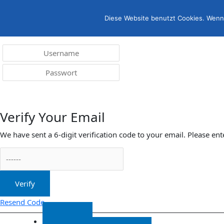
Menü
irreleicht.de
Diese Website benutzt Cookies. Wenn 
Anmelden
Verify Your Email
We have sent a 6-digit verification code to your email. Please ent
Verify
Resend Code
Start