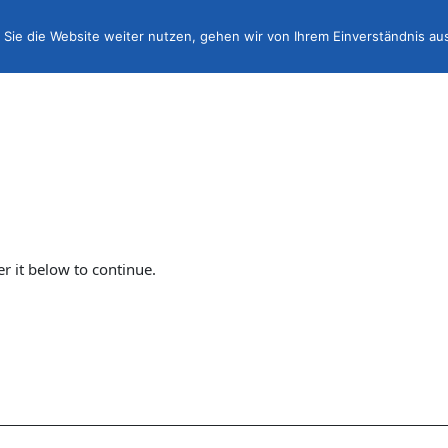
Sie die Website weiter nutzen, gehen wir von Ihrem Einverständnis au
er it below to continue.