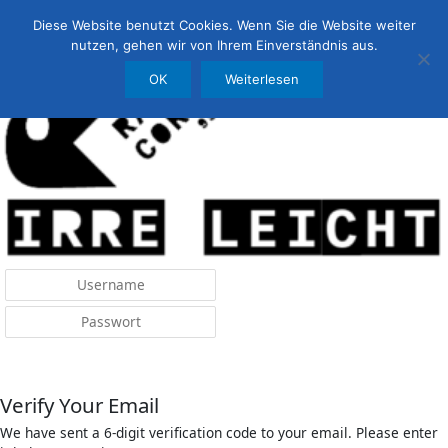
Menü
irreleicht.de
Diese Website benutzt Cookies. Wenn Sie die Website weiter
nutzen, gehen wir von Ihrem Einverständnis aus.
OK
Weiterlesen
Anmelden
Verify Your Email
We have sent a 6-digit verification code to your email. Please enter