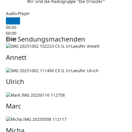
Wir sind die Radiogruppe "Die Irrläufer"​
Audio-Player
00:00
00:00
Die Sendungsmachenden
00:00
Annett
Ulrich
Marc
Micha