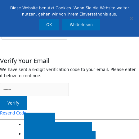
Menü
irreleicht.de
Diese Website benutzt Cookies. Wenn Sie die Website weiter
nutzen, gehen wir von Ihrem Einverständnis aus.
OK
Weiterlesen
Anmelden
Verify Your Email
We have sent a 6-digit verification code to your email. Please enter
it below to continue.
Verify
Resend Code
Start
Radiosendungen