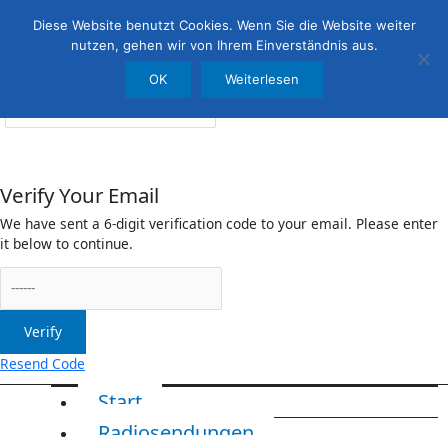
Menü
irreleicht.de
Diese Website benutzt Cookies. Wenn Sie die Website weiter
nutzen, gehen wir von Ihrem Einverständnis aus.
OK
Weiterlesen
Anmelden
Verify Your Email
We have sent a 6-digit verification code to your email. Please enter
it below to continue.
Verify
Resend Code
Start
Radiosendungen